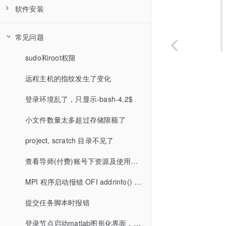
运行 Gromacs
软件安装
运行 Lammps
Lumerical 安装
常见问题
运行 Matlab
OpenFOAM 安装
sudo和root权限
运行 R
Python 安装
远程主机的指纹发生了变化
运行 VASP
Root 安装
登录环境乱了，只显示-bash-4.2$
运行 Singularity-Base
WRF-WPS 安装
小文件数量太多超过存储限额了
运行 Singularity-Glibc
ANSYS 安装
project, scratch 目录不见了
运行 JupyterHub
ABAQUS 安装
查看导师(付费)账号下资源及使用情况
运行 Alphafold
COMSOL安装
MPI 程序启动报错 OFI addrinfo() failed
运行 DeepSeek
提交任务脚本时报错
登录节点启动matlab图形化界面，被killed