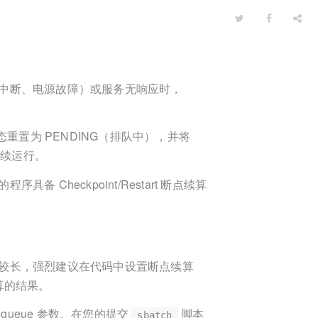
中断、电源故障）或服务无响应时，
重置为 PENDING（排队中），并将
继续运行。
Checkpoint/Restart 断点续算
较长，强烈建议在代码中设置断点续算
计算的结果。
queue 参数。在您的提交
脚本
sbatch