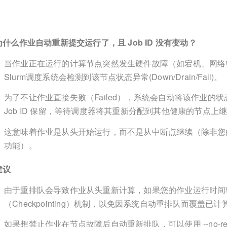
为什么作业自动重新提交运行了，且 Job ID 没有变动？
当作业正在运行的计算节点突然发生硬件故障（如宕机、网络
Slurm调度系统会检测到该节点状态异常(Down/Drain/Fail)。
为了不让作业直接失败（Failed），系统会自动将该作业的状态
Job ID 保留，等待调度器将其重新分配到其他健康的节点上
这意味着作业是从头开始运行，而不是从中断点继续（除非您的程序具备 
功能）。
建议
由于重排队会导致作业从头重新计算，如果您的作业运行时间
（Checkpointing）机制，以免因系统自动重排队而覆盖已
如果想禁止作业在节点故障后自动重新排队，可以使用 --no-re